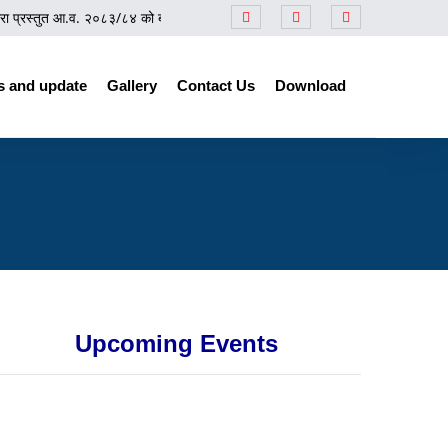
प्रस्तुत आ.व. २०८३/८४ को बजेटसम्बन्धी समीक्षा कार्यक्रम
||
प्रेस नोट
||
नेपाल उद्योग 
 and update
Gallery
Contact Us
Download
Upcoming Events