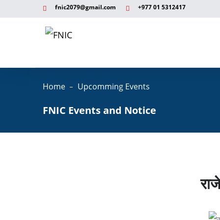
fnic2079@gmail.com
+977 ‭01 5312417
Home
Upcomming Events
FNIC Events and Notice
राजे