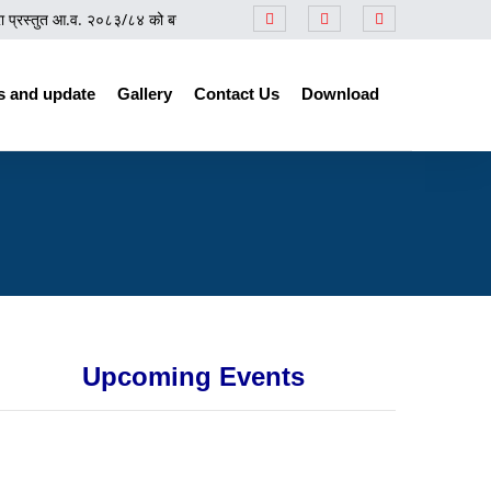
प्रस्तुत आ.व. २०८३/८४ को बजेटसम्बन्धी समीक्षा कार्यक्रम
||
प्रेस नोट
||
नेपाल उद्योग 
 and update
Gallery
Contact Us
Download
Upcoming Events