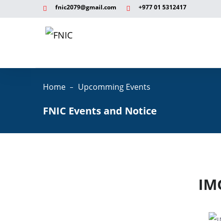
fnic2079@gmail.com
+977 ‭01 5312417
Home
Upcomming Events
FNIC Events and Notice
IM