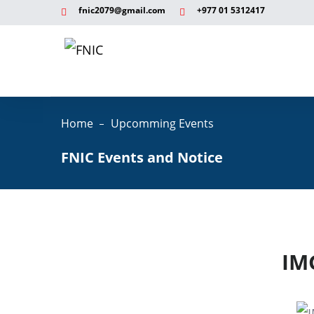
fnic2079@gmail.com
+977 ‭01 5312417
Home
Upcomming Events
FNIC Events and Notice
IM