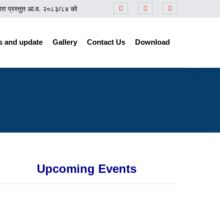
प्रस्तुत आ.व. २०८३/८४ को बजेटसम्बन्धी समीक्षा कार्यक्रम
||
प्रेस नोट
||
नेपाल उद्योग 
 and update
Gallery
Contact Us
Download
Upcoming Events