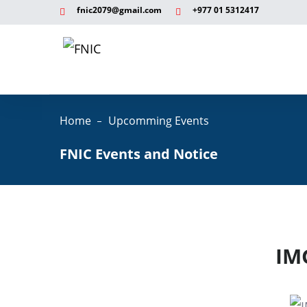
fnic2079@gmail.com
+977 ‭01 5312417
Home
Upcomming Events
FNIC Events and Notice
IM