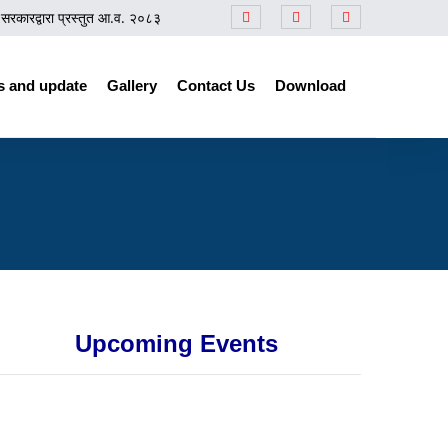
रद्वारा प्रस्तुत आ.व. २०८३/८४ को बजेटसम्बन्धी समीक्षा कार्यक्रम
||
प्रेस नोट
||
नेपा
 and update
Gallery
Contact Us
Download
Upcoming Events