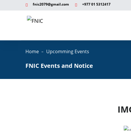
fnic2079@gmail.com
+977 ‭01 5312417
Home
Upcomming Events
FNIC Events and Notice
IM