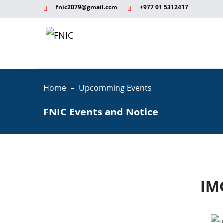
fnic2079@gmail.com
+977 ‭01 5312417
Home
Upcomming Events
FNIC Events and Notice
IM