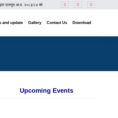
 प्रस्तुत आ.व. २०८३/८४ को बजेटसम्बन्धी समीक्षा कार्यक्रम
||
प्रेस नोट
||
नेपाल उद्योग
 and update
Gallery
Contact Us
Download
Upcoming Events