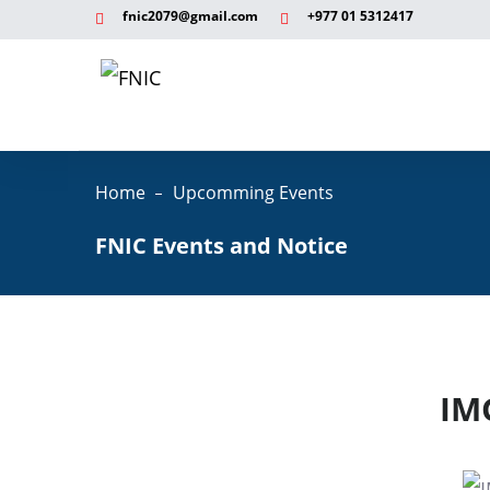
fnic2079@gmail.com
+977 ‭01 5312417
Home
Upcomming Events
FNIC Events and Notice
IM