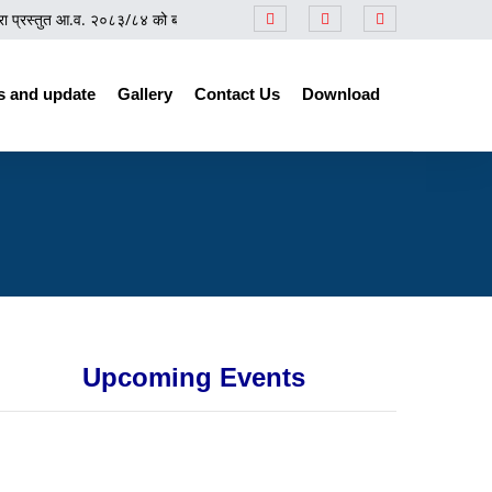
्रस्तुत आ.व. २०८३/८४ को बजेटसम्बन्धी समीक्षा कार्यक्रम
||
प्रेस नोट
||
नेपाल उद्योग 
 and update
Gallery
Contact Us
Download
Upcoming Events