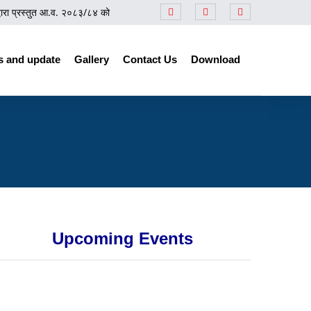
 प्रस्तुत आ.व. २०८३/८४ को बजेटसम्बन्धी समीक्षा कार्यक्रम
||
प्रेस नोट
||
नेपाल उद्योग
 and update
Gallery
Contact Us
Download
Upcoming Events