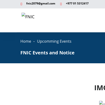
fnic2079@gmail.com
+977 ‭01 5312417
Home
Upcomming Events
FNIC Events and Notice
IM