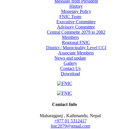
Message from President
History
Monetary Policy
FNIC Team
Executive Committee
Advisory Committee
Central Commette 2079 to 2082
Members
Regional FNIC
District / Municipality Level CCI
Associate Members
News and update
Gallery
Contact Us
Download
Contact Info
Maharajgunj , Kathmandu, Nepal
+977 ‭01 5312417
fnic2079@gmail.com