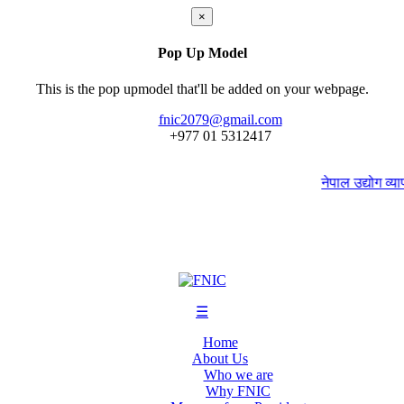
×
Pop Up Model
This is the pop upmodel that'll be added on your webpage.
fnic2079@gmail.com
+977 ‭01 5312417
नेपाल उद्योग व्यापा
☰
Home
About Us
Who we are
Why FNIC